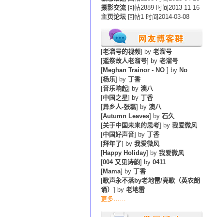
摄影交流
回帖2889 时间2013-11-16
主页论坛
回帖1 时间2014-03-08
[
老溜号的视频
] by
老溜号
[
遥祭故人老溜号
] by
老溜号
[
Meghan Trainor - NO
] by
No
[
杨乐
] by
丁香
[
音乐响起
] by
澳八
[
中国之星
] by
丁香
[
异乡人-张磊
] by
澳八
[
Autumn Leaves
] by
石久
[
关于中国未来的思考
] by
我爱微风
[
中国好声音
] by
丁香
[
拜年了
] by
我爱微风
[
Happy Holiday
] by
我爱微风
[
004 又见诗韵
] by
0411
[
Mama
] by
丁香
[
歌声永不落by老地雷/亮歌（英农朗
诵）
] by
老地雷
更多……