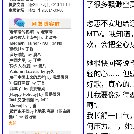
了很多飘渺空
摄影交流
回帖2889 时间2013-11-16
主页论坛
回帖1 时间2014-03-08
忐忑不安地给
[
老溜号的视频
] by
老溜号
MTV。我知
[
遥祭故人老溜号
] by
老溜号
欢，会把全心
[
Meghan Trainor - NO
] by
No
[
杨乐
] by
丁香
[
音乐响起
] by
澳八
[
中国之星
] by
丁香
她很快回答说
[
异乡人-张磊
] by
澳八
[
Autumn Leaves
] by
石久
轻的心……但
[
关于中国未来的思考
] by
我爱微风
好歌，真心的…
[
中国好声音
] by
丁香
[
拜年了
] by
我爱微风
儿我要像对待
[
Happy Holiday
] by
我爱微风
[
004 又见诗韵
] by
0411
呵”。
[
Mama
] by
丁香
[
歌声永不落by老地雷/亮歌（英农朗
我长舒一口气
诵）
] by
老地雷
更多……
何压力。”，她