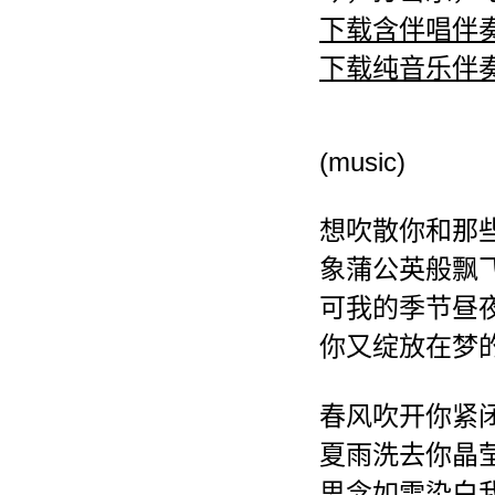
下载含伴唱伴
下载纯音乐伴
(music)
想吹散你和那
象蒲公英般飘
可我的季节昼
你又绽放在梦
春风吹开你紧
夏雨洗去你晶
思念如雪染白