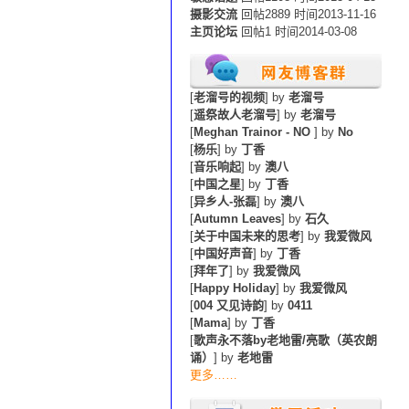
摄影交流
回帖2889 时间2013-11-16
主页论坛
回帖1 时间2014-03-08
[
老溜号的视频
] by
老溜号
[
遥祭故人老溜号
] by
老溜号
[
Meghan Trainor - NO
] by
No
[
杨乐
] by
丁香
[
音乐响起
] by
澳八
[
中国之星
] by
丁香
[
异乡人-张磊
] by
澳八
[
Autumn Leaves
] by
石久
[
关于中国未来的思考
] by
我爱微风
[
中国好声音
] by
丁香
[
拜年了
] by
我爱微风
[
Happy Holiday
] by
我爱微风
[
004 又见诗韵
] by
0411
[
Mama
] by
丁香
[
歌声永不落by老地雷/亮歌（英农朗
诵）
] by
老地雷
更多……