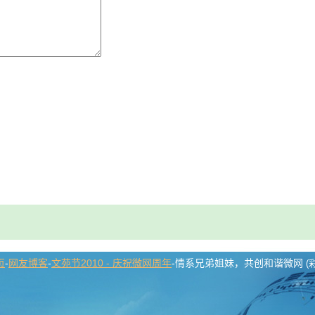
页
-
网友博客
-
文苑节2010 - 庆祝微网周年
-情系兄弟姐妹，共创和谐微网
(