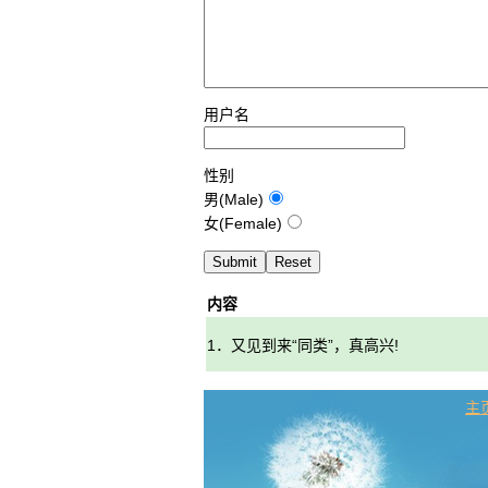
用户名
性别
男(Male)
女(Female)
内容
1．又见到来“同类”，真高兴!
主