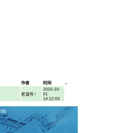
..
作者
时间
2010-10-
01
老溜号♂
14:12:03
彩图)