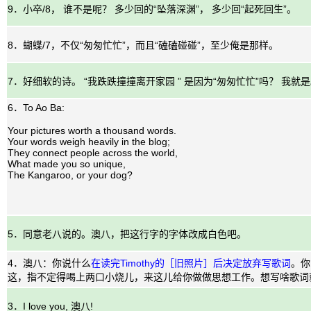
9．小卒/8， 谁不是呢？ 多少回的“坠落深渊”， 多少回“起死回生”。
8．蝴蝶/7，不仅“匆匆忙忙”，而且“磕磕碰碰”，至少俺是那样。
7．好细软的诗。 “我跌跌撞撞离开家园 ” 是因为“匆匆忙忙”吗？ 我就
6．To Ao Ba:
Your pictures worth a thousand words.
Your words weigh heavily in the blog;
They connect people across the world,
What made you so unique,
The Kangaroo, or your dog?
5．同意老八说的。澳八，把这行字的字体改成白色吧。
4．澳八：你说什么
在读完Timothy的［旧照片］后决定放弃写歌词
。你
这，指不定得喝上两口小烧儿，来这儿给你做做思想工作。想写啥歌词就
3．I love you, 澳八!