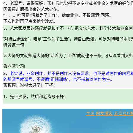
4．老溜号，说得真好，顶！我也觉得不论专业或者业余艺术家的好创
因素撞击磨擦出来的艺术火花。
“。。。咱可是“活着为了工作”，兢兢业业，不敢潇洒”同感。
下次也得再早点来抢个沙发。
3．艺术家发表的感叹就是和咱不一样, 把文化艺术、科学技术和业余创
'对待业余爱好，咱是“工作为了生活”，特自由散漫。可是对待咱的本职
特赞这一句.
读大师的文就知道大师的“活着为了工作”成就也不一般, 可从没看到大师炫
象老溜学习!
2．
老实说，业余创作，并不是创作人没有要求，也不是对创作的内容
的想溜号就溜号，不遵循“正规训练”，也不指着以创作为生。
顶顶顶！说得太好了！干杯！
1．先坐沙发，然后和老溜号干杯！
主页
-
网友博客
-
老溜号的