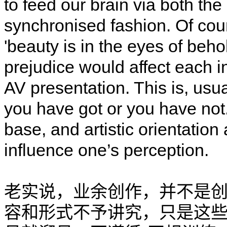
to feed our brain via both the
synchronised fashion. Of cour
'beauty is in the eyes of 
prejudice would affect each in
AV presentation. This is, usua
you have got or you have no
base, and artistic orientatio
influence one’s perception.
老实说，业余创作，并不是
容和形式不予讲究，只是这